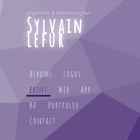
Graphiste & Webdesigner
Sylvain
Lefur
Albums
Logos
Print
Web
App
BD
Portfolio
Contact