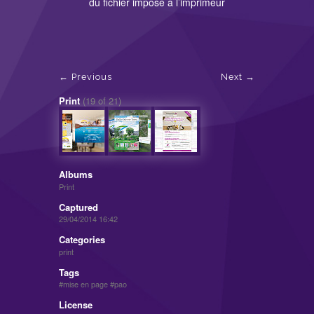
du fichier imposé à l’imprimeur
Previous
Next
Print
(19 of 21)
Albums
Print
Captured
29/04/2014 16:42
Categories
print
Tags
mise en page
pao
License